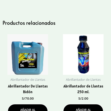
Llantas
1
Lt.
cantidad
Productos relacionados
Abrillantador de Llantas
Abrillantador de Llantas
Abrillantador De Llantas
Abrillantador de Llantas
Bidón
250 ml.
S/
70.00
S/
2.00
AÑADIR AL
AÑADIR AL