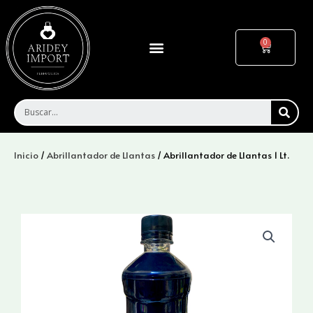
Ir
al
contenido
Menu
Cart
SEA
Inicio
/
Abrillantador de Llantas
/ Abrillantador de Llantas 1 Lt.