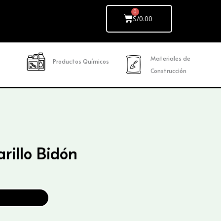
Cart
S/
0.00
Materiales de
Productos Químicos
Construcción
illo Bidón