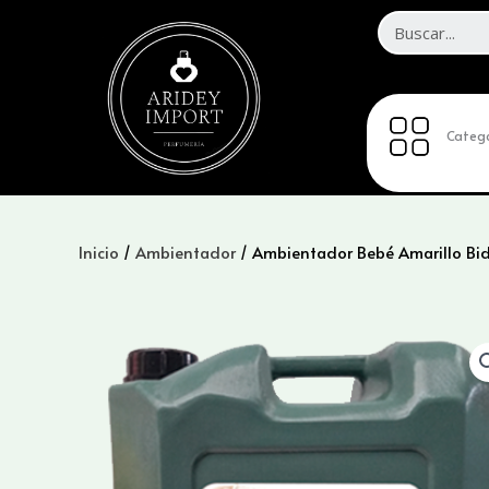
Ir
al
contenido
Catego
Inicio
/
Ambientador
/ Ambientador Bebé Amarillo Bi