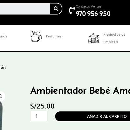
SEARCH
Contacto Ventas
970 956 950
Productos de
rías
Perfumes
limpieza
dón
Ambientador Bebé Amar
S/
25.00
Ambientador
AÑADIR AL CARRITO
Bebé
Amarillo