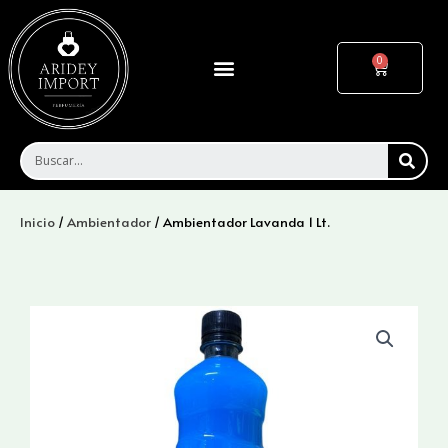
Ir
al
contenido
Menu
Cart
SEA
Inicio
/
Ambientador
/ Ambientador Lavanda 1 Lt.