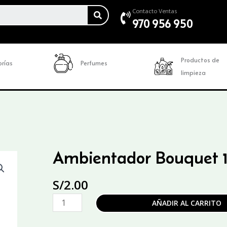
SEARCH
Contacto Ventas
970 956 950
Productos de
rías
Perfumes
limpieza
Ambientador Bouquet 1 
S/
2.00
Ambientador
AÑADIR AL CARRITO
Bouquet
1