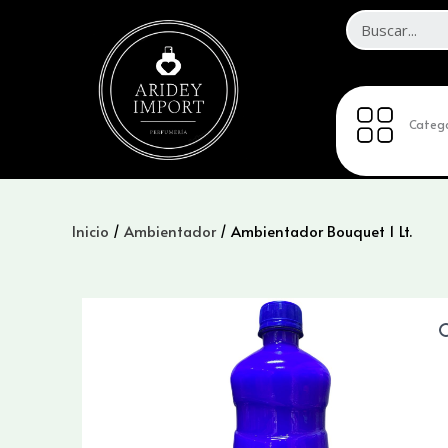
Ir
al
contenido
Catego
Inicio
/
Ambientador
/ Ambientador Bouquet 1 Lt.