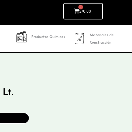
Cart
S/
0.00
Materiales de
Productos Químicos
Construcción
Lt.