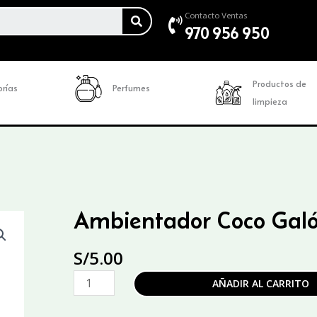
SEARCH
Contacto Ventas
970 956 950
Productos de
rías
Perfumes
limpieza
Ambientador Coco Gal
S/
5.00
Ambientador
AÑADIR AL CARRITO
Coco
Galón