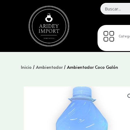
Ir
al
contenido
Catego
Inicio
/
Ambientador
/ Ambientador Coco Galón