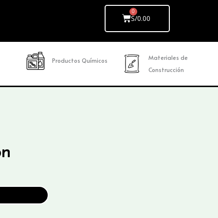
Cart
S/
0.00
Materiales de
Productos Químicos
Construcción
ón