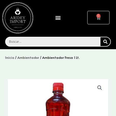
Ir
al
contenido
Menu
Cart
SEA
Inicio
/
Ambientador
/ Ambientador Fresa 1 Lt.