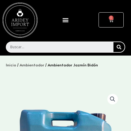
Ir
al
contenido
Menu
Cart
SEA
Inicio
/
Ambientador
/ Ambientador Jazmín Bidón