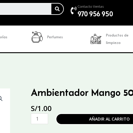
SEARCH
Contacto Ventas
970 956 950
Productos de
rías
Perfumes
limpieza
Ambientador Mango 5
S/
1.00
Ambientador
AÑADIR AL CARRITO
Mango
500ML