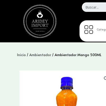
Ir
al
contenido
Catego
Inicio
/
Ambientador
/ Ambientador Mango 500ML