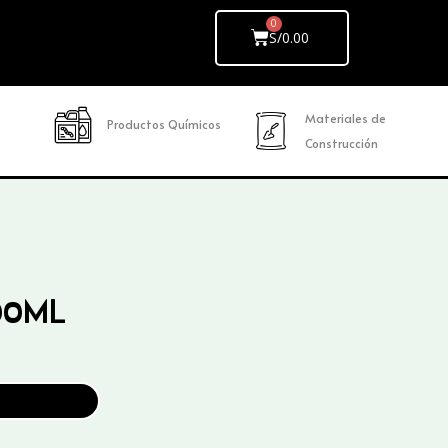
Cart
S/
0.00
Materiales de
Productos Químicos
Construcción
00ML