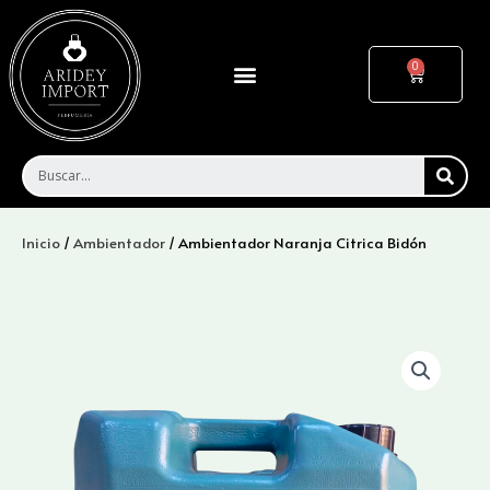
Ir
al
contenido
Menu
Cart
SEA
Inicio
/
Ambientador
/ Ambientador Naranja Citrica Bidón