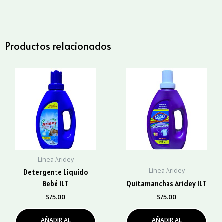
cantidad
Productos relacionados
Linea Aridey
Linea Aridey
Detergente Liquido
Bebé 1LT
Quitamanchas Aridey 1LT
S/
5.00
S/
5.00
AÑADIR AL
AÑADIR AL