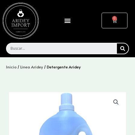
Ir
al
contenido
Menu
Cart
SEA
Inicio
/
Linea Aridey
/ Detergente Aridey