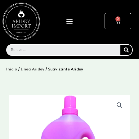
Ir
al
contenido
Menu
Cart
SEA
Inicio
/
Linea Aridey
/ Suavizante Aridey