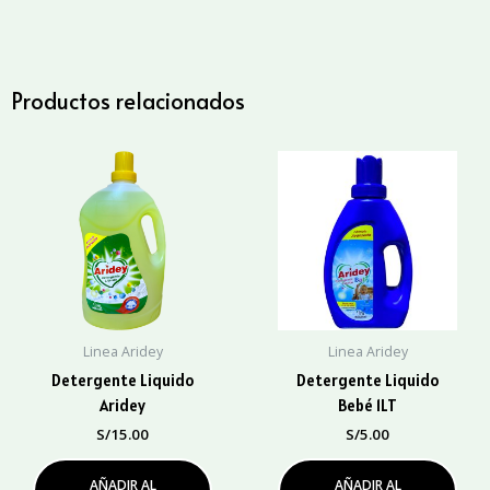
cantidad
Productos relacionados
Linea Aridey
Linea Aridey
Detergente Liquido
Detergente Liquido
Aridey
Bebé 1LT
S/
15.00
S/
5.00
AÑADIR AL
AÑADIR AL