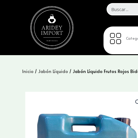
Ir
al
contenido
Catego
Inicio
/
Jabón Líquido
/ Jabón Líquido Frutos Rojos Bi