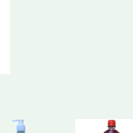
Rojos
Bidón
cantidad