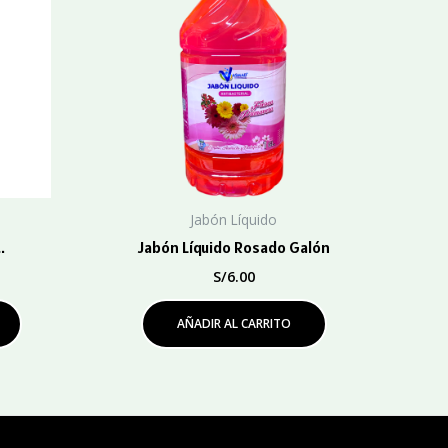
Jabón Líquido
.
Jabón Líquido Rosado Galón
S/
6.00
AÑADIR AL CARRITO