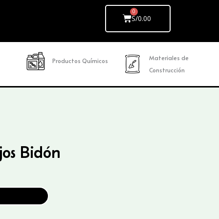
Cart
S/
0.00
Materiales de
Productos Químicos
Construcción
jos Bidón