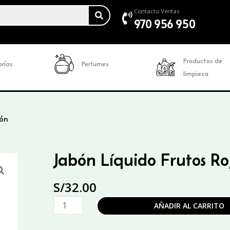
SEARCH
Contacto Ventas
970 956 950
Productos de
rías
Perfumes
limpieza
dón
Jabón Líquido Frutos Ro
S/
32.00
Jabón
AÑADIR AL CARRITO
Líquido
Frutos