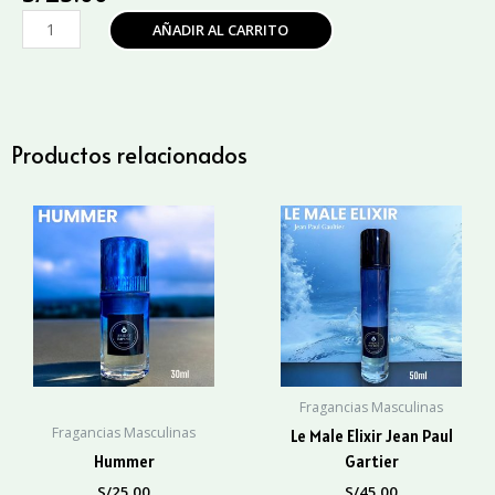
Le
AÑADIR AL CARRITO
Male
Jean
Paul
Gaultier
cantidad
Productos relacionados
Fragancias Masculinas
Fragancias Masculinas
Le Male Elixir Jean Paul
Hummer
Gartier
S/
25.00
S/
45.00