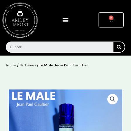
Ir
al
contenido
Menu
Cart
SEA
Inicio
/
Perfumes
/ Le Male Jean Paul Gaultier