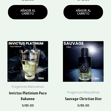
AÑADIR AL
AÑADIR AL
CARRITO
CARRITO
Fragancias Masculinas
Fragancias Masculinas
Invictus Platinium Paco
Rabanne
Sauvage Christian Dior
S/
85.00
S/
85.00