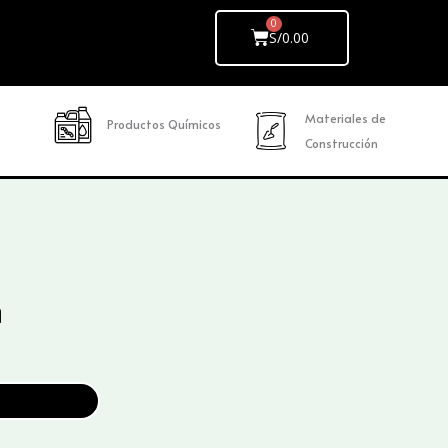
Cart
S/
0.00
Materiales de
Productos Químicos
Construcción
n