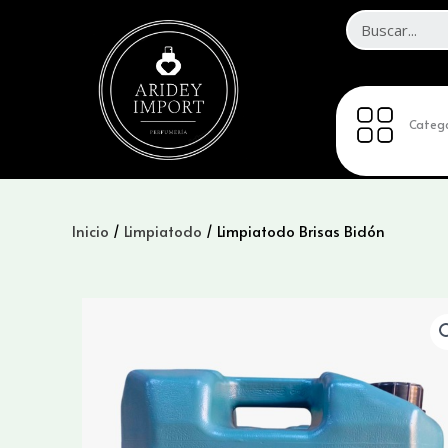
Ir
al
contenido
Catego
Inicio
/
Limpiatodo
/ Limpiatodo Brisas Bidón