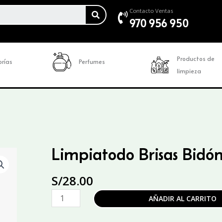
SEARCH
Contacto Ventas
970 956 950
Productos de
rías
Perfumes
limpieza
Limpiatodo Brisas Bidó
S/
28.00
Limpiatodo
AÑADIR AL CARRITO
Brisas
Bidón