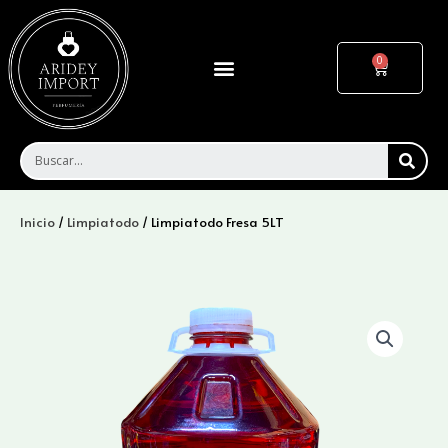
Ir
al
contenido
Menu
Cart
SEA
Inicio
/
Limpiatodo
/ Limpiatodo Fresa 5LT