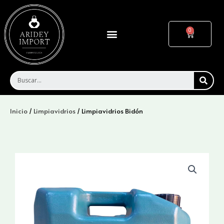
Ir
al
contenido
Menu
Cart
SEA
Inicio
/
Limpiavidrios
/ Limpiavidrios Bidón