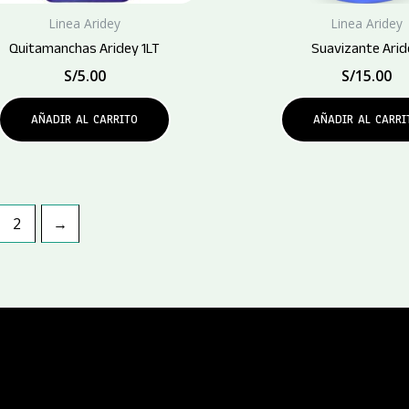
Linea Aridey
Linea Aridey
Quitamanchas Aridey 1LT
Suavizante Ari
S/
5.00
S/
15.00
AÑADIR AL CARRITO
AÑADIR AL CARRI
2
→