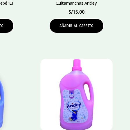
ebé 1LT
Quitamanchas Aridey
S/
15.00
TO
AÑADIR AL CARRITO