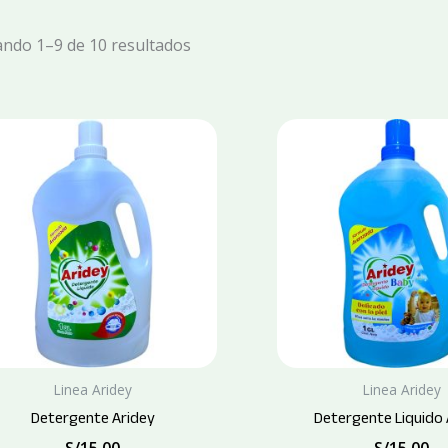
ndo 1–9 de 10 resultados
Linea Aridey
Linea Aridey
Detergente Aridey
Detergente Liquido 
S/
15.00
S/
15.00