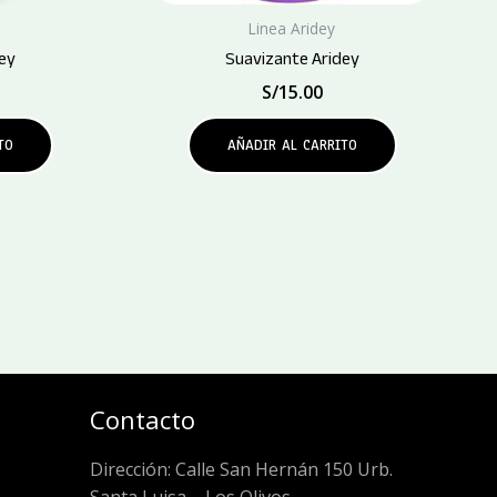
Linea Aridey
dey
Suavizante Aridey
S/
15.00
TO
AÑADIR AL CARRITO
Contacto
Dirección: Calle San Hernán 150 Urb.
Santa Luisa – Los Olivos