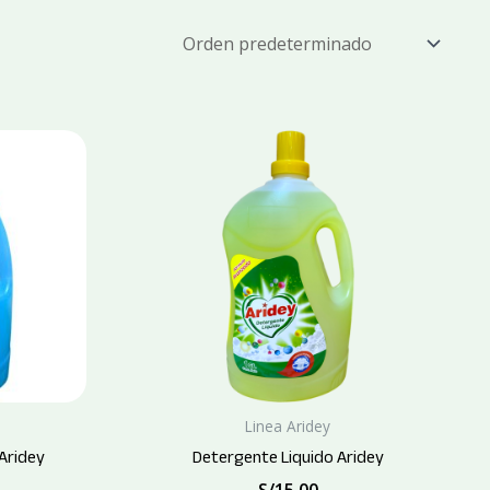
Linea Aridey
Aridey
Detergente Liquido Aridey
S/
15.00