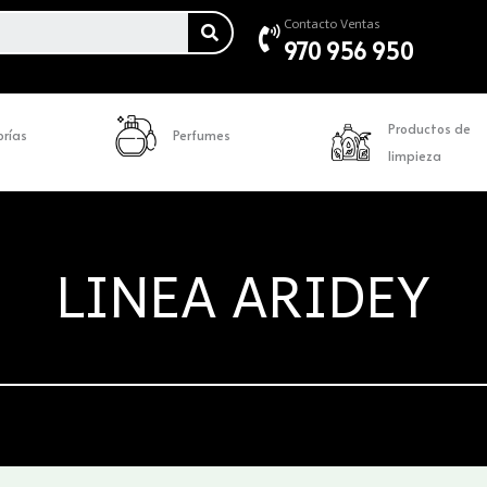
SEARCH
Contacto Ventas
970 956 950
Productos de
rías
Perfumes
limpieza
LINEA ARIDEY