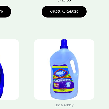
TO
AÑADIR AL CARRITO
Linea Aridey