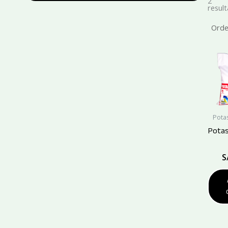
2
resul
Pota
Potas
S