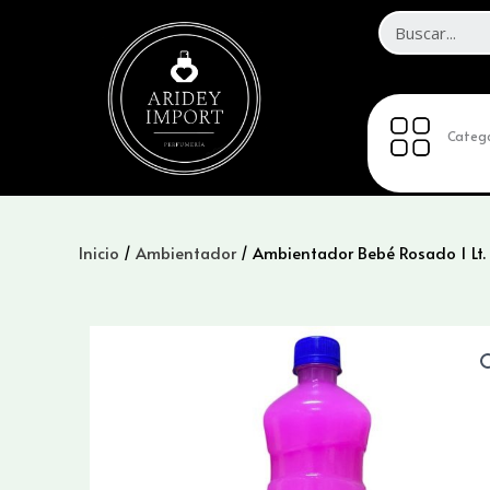
Ir
al
contenido
Catego
Inicio
/
Ambientador
/ Ambientador Bebé Rosado 1 Lt.