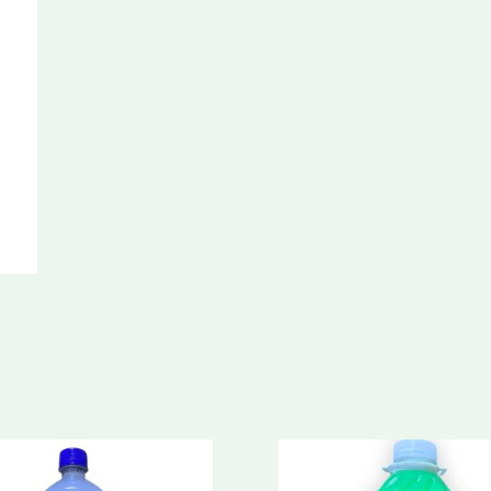
1
Lt.
cantidad