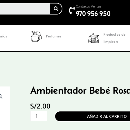
SEARCH
Contacto Ventas
970 956 950
Productos de
rías
Perfumes
limpieza
Ambientador Bebé Rosad
S/
2.00
Ambientador
AÑADIR AL CARRITO
Bebé
Rosado