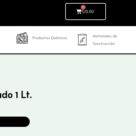
Cart
S/
0.00
Materiales de
Productos Químicos
Construcción
o 1 Lt.