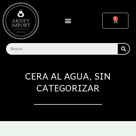
Ir
al
contenido
Menu
Cart
SEA
CERA AL AGUA
,
SIN
CATEGORIZAR