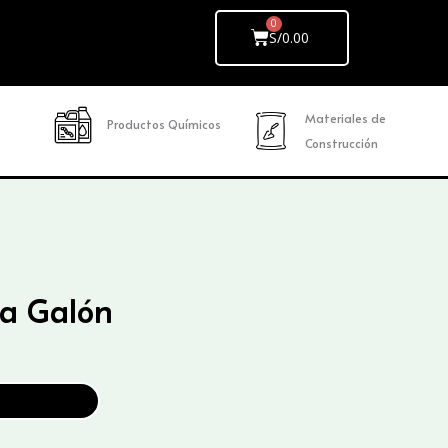
Cart
S/
0.00
Materiales de
Productos Químicos
Construcción
a Galón