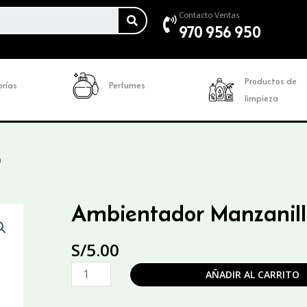
SEARCH
Contacto Ventas
970 956 950
Productos de
rías
Perfumes
limpieza
n
Ambientador Manzanill
S/
5.00
Ambientador
AÑADIR AL CARRITO
Manzanilla
Galón