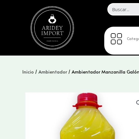
Ir
al
contenido
Catego
Inicio
/
Ambientador
/ Ambientador Manzanilla Galó