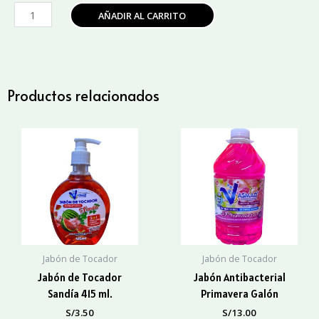
Jabón
AÑADIR AL CARRITO
de
Tocador
Lavanda
Galón
cantidad
Productos relacionados
Jabón de Tocador
Jabón de Tocador
Jabón de Tocador
Jabón Antibacterial
Sandía 415 ml.
Primavera Galón
S/
3.50
S/
13.00