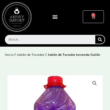
Ir
al
contenido
Menu
Cart
SEA
Inicio
/
Jabón de Tocador
/ Jabón de Tocador Lavanda Galón