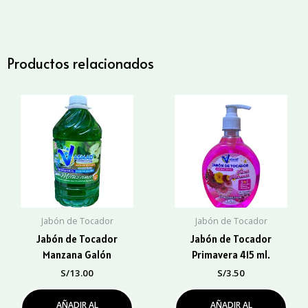
Tocador
Sandía
Galón
cantidad
Productos relacionados
Jabón de Tocador
Jabón de Tocador
Jabón de Tocador
Jabón de Tocador
Manzana Galón
Primavera 415 ml.
S/
13.00
S/
3.50
AÑADIR AL
AÑADIR AL