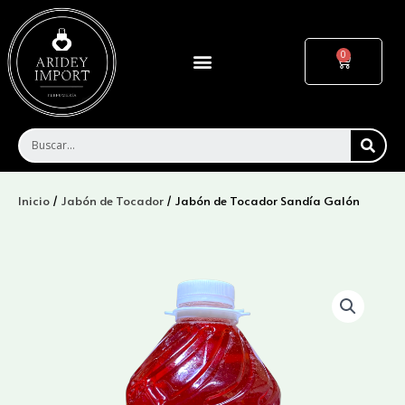
Ir
al
contenido
Menu
Cart
SEA
Inicio
/
Jabón de Tocador
/ Jabón de Tocador Sandía Galón