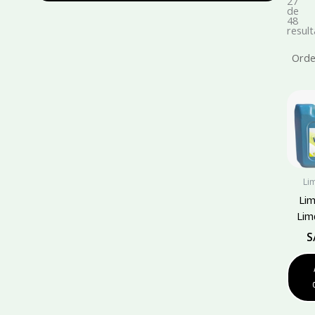
27
de
48
resul
Li
Li
Lim
S